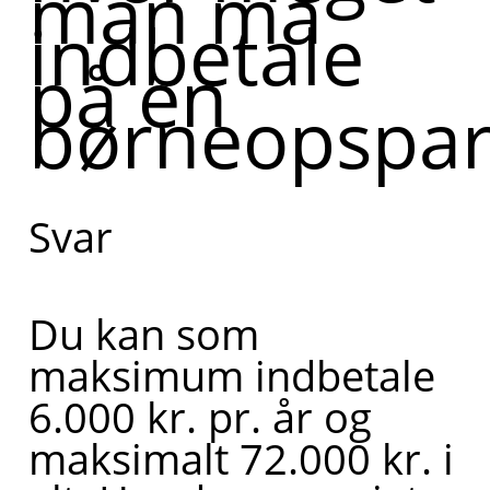
man må
indbetale
på en
børneopspar
Svar
Du kan som
maksimum indbetale
6.000 kr. pr. år og
maksimalt 72.000 kr. i