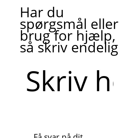
Har du
spørgsmål eller
brug for hjælp,
så skriv endelig
Skriv
her
Få svar på dit