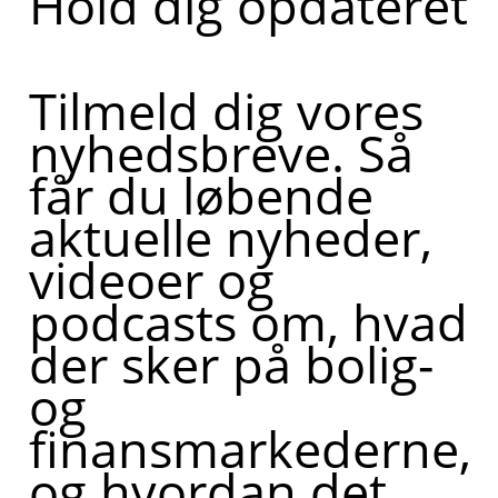
Hold dig opdateret
Tilmeld dig vores
nyhedsbreve. Så
får du løbende
aktuelle nyheder,
videoer og
podcasts om, hvad
der sker på bolig-
og
finansmarkederne,
og hvordan det