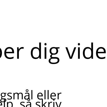
per dig vid
gsmål eller
lp, så skriv