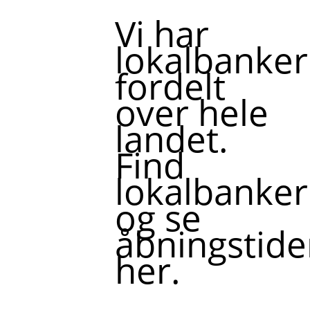
Vi har
lokalbanker
fordelt
over hele
landet.
Find
lokalbanker
og se
åbningstide
her.