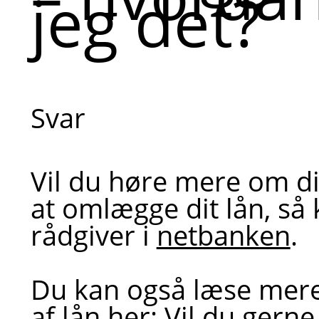
jeg det?
Svar
Vil du høre mere om d
at omlægge dit lån, så 
rådgiver i
netbanken
.
Du kan også læse me
af lån her:
Vil du gerne