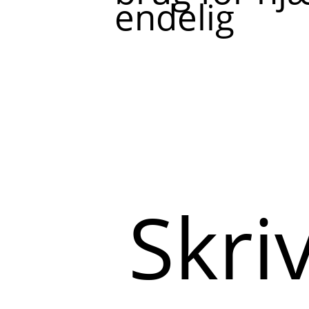
endelig
Skriv
her