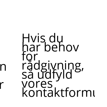
Hvis du
har behov
for
rådgivning,
ne,
så udfyld
vores
r
kontaktformula