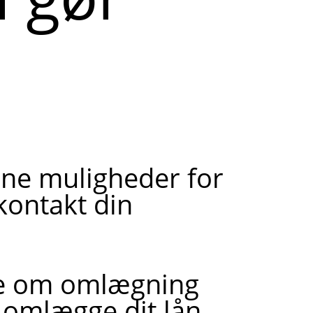
ine muligheder for
kontakt din
re om omlægning
 omlægge dit lån