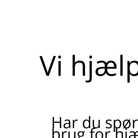
Vi hjæl
Har du spør
brug for hjæ