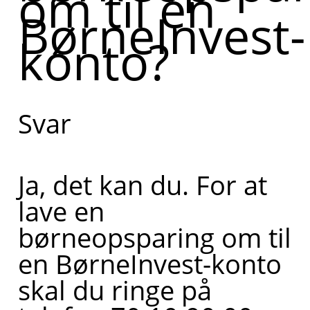
om til en
BørneInvest-
konto?
Svar
Ja, det kan du. For at
lave en
børneopsparing om til
en BørneInvest-konto
skal du ringe på