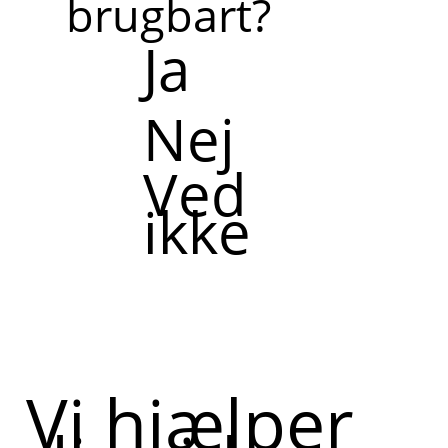
brugbart?
Ja
Nej
Ved
ikke
Vi hjælper