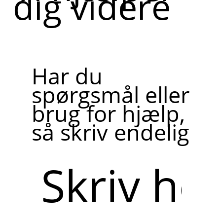
dig videre
Har du
spørgsmål eller
brug for hjælp,
så skriv endelig
Skriv
her