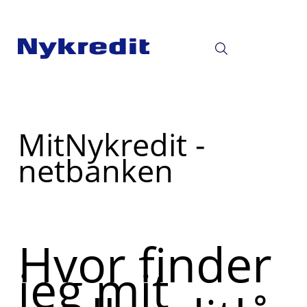
Read
MitNykredit -
more
netbanken
about
Hvor finder
jeg mit