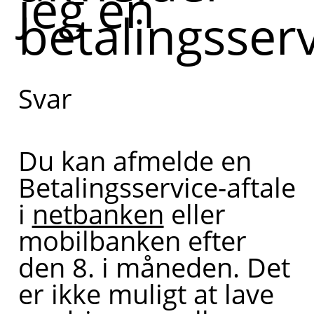
jeg en
betalingsserv
Svar
Du kan afmelde en
Betalingsservice-aftale
i
netbanken
eller
mobilbanken efter
den 8. i måneden. Det
er ikke muligt at lave