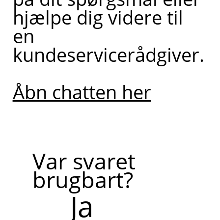
hjælpe dig videre til
en
kundeservicerådgiver.
Åbn chatten her
Var svaret
brugbart?
Ja