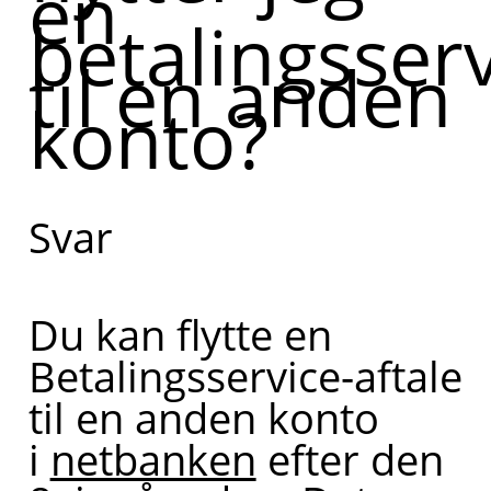
en
betalingsserv
til en anden
konto?
Svar
Du kan flytte en
Betalingsservice-aftale
til en anden konto
i
netbanken
efter den