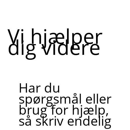
Vi hjælper
dig videre
Har du
spørgsmål eller
brug for hjælp,
så skriv endelig