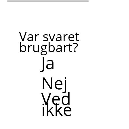
Var svaret
brugbart?
Ja
Nej
Ved
ikke