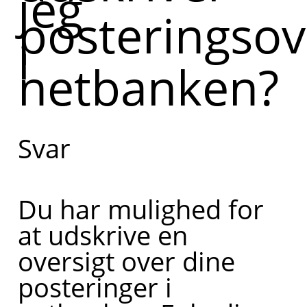
jeg
posteringsov
i
netbanken?
Svar
Du har mulighed for
at udskrive en
oversigt over dine
posteringer i