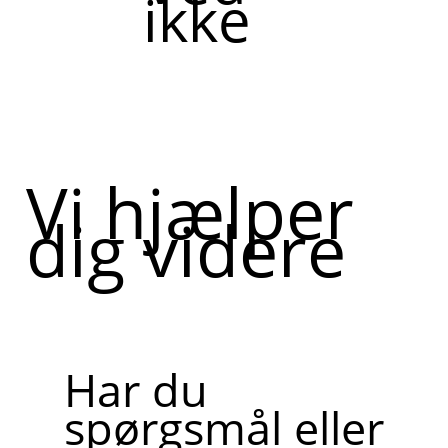
ikke
Vi hjælper
dig videre
Har du
spørgsmål eller