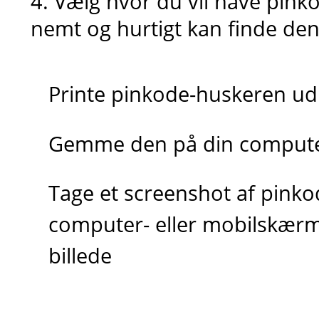
4. Vælg hvor du vil have pin
nemt og hurtigt kan finde den
Printe pinkode-huskeren ud
Gemme den på din computer
Tage et screenshot af pink
computer- eller mobilskæ
billede