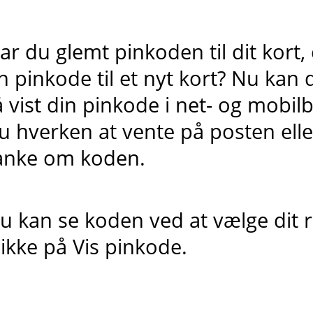
ar du glemt pinkoden til dit kort,
n pinkode til et nyt kort? Nu kan
å vist din pinkode i net- og mobi
u hverken at vente på posten ell
anke om koden.
u kan se koden ved at vælge dit r
likke på Vis pinkode.