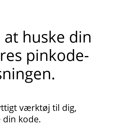
 at huske din
ores pinkode-
sningen.
igt værktøj til dig,
e din kode.