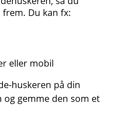
kodehuskeren, så du
 frem. Du kan fx:
 eller mobil
ode-huskeren på din
rm og gemme den som et