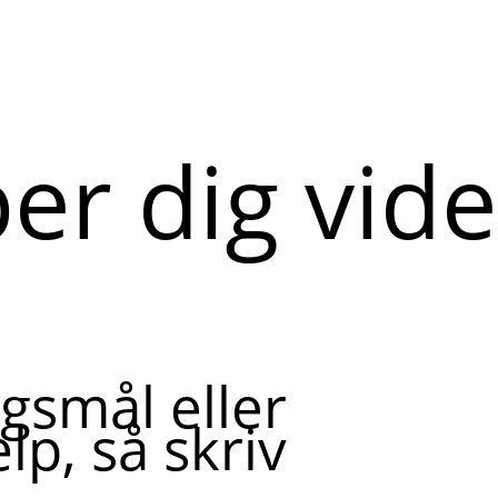
per dig vid
gsmål eller
lp, så skriv