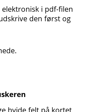
elektronisk i pdf-filen
udskrive den først og
nede.
uskeren
ge hvide felt på kortet