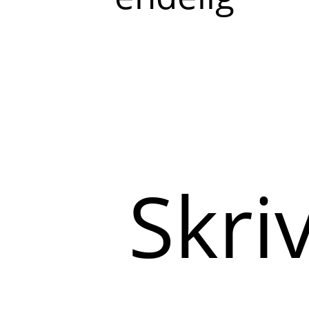
Skriv
her