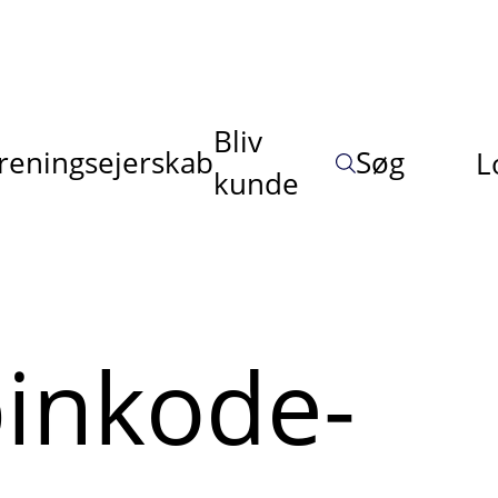
Bliv
reningsejerskab
Søg
L
kunde
pinkode-