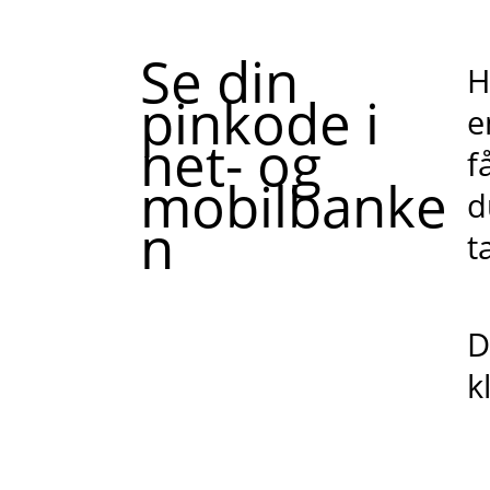
Se din
H
pinkode i
e
net- og
f
mobilbanke
d
n
t
D
k