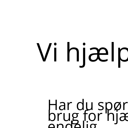
Vi hjæl
Har du spør
brug for hjæ
endelig