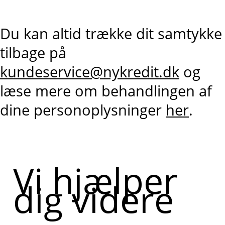
Du kan altid trække dit samtykke
tilbage på
kundeservice@nykredit.dk
og
læse mere om behandlingen af
dine personoplysninger
her
.
Vi hjælper
dig videre