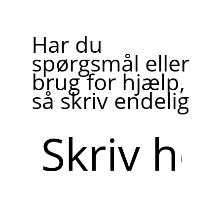
Har du
spørgsmål eller
brug for hjælp,
så skriv endelig
Skriv
her