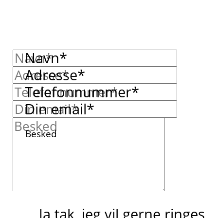
Navn*
Adresse*
Telefonnummer*
Din email*
Besked
Ja tak, jeg vil gerne ringes