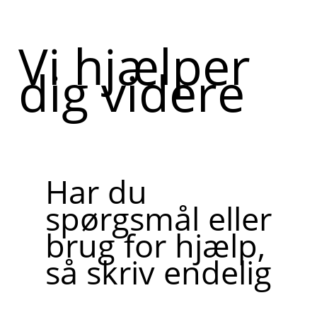
Vi hjælper
dig videre
Har du
spørgsmål eller
brug for hjælp,
så skriv endelig