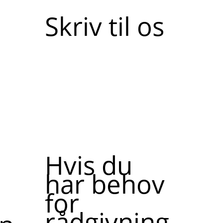
Skriv til os
Hvis du
har behov
for
rådgivning,