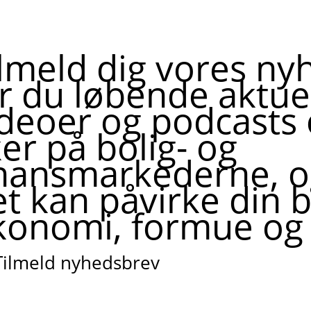
ilmeld dig vores ny
år du løbende aktue
ideoer og podcasts
er på bolig- og
inansmarkederne, 
t kan påvirke din b
konomi, formue og 
Tilmeld nyhedsbrev