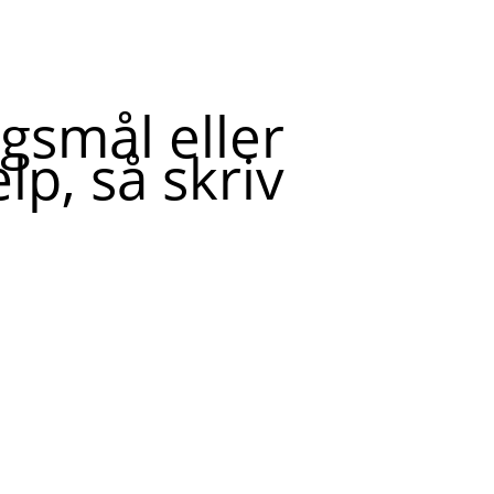
gsmål eller
lp, så skriv