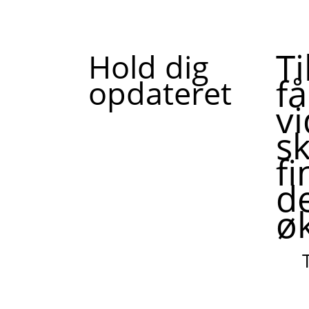
T
Hold dig
f
opdateret
v
sk
f
de
ø