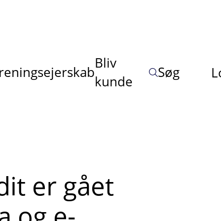
Bliv
reningsejerskab
Søg
L
kunde
it er gået
a og e-