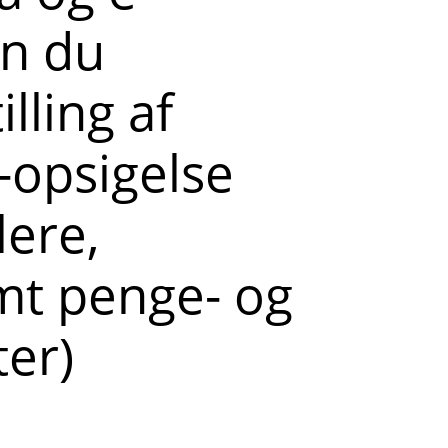
an du
lling af
/-opsigelse
ere,
mt penge- og
ter)