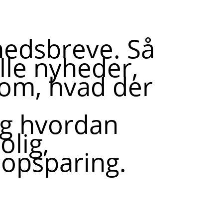
hedsbreve. Så
lle nyheder,
 om, hvad der
og hvordan
olig,
opsparing.