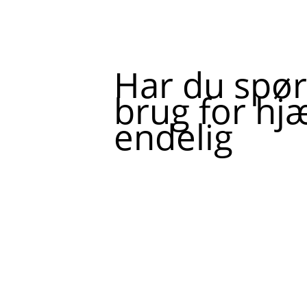
Har du spør
brug for hjæ
endelig
Skriv