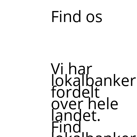
Find os
Vi har
lokalbanker
fordelt
over hele
landet.
Find