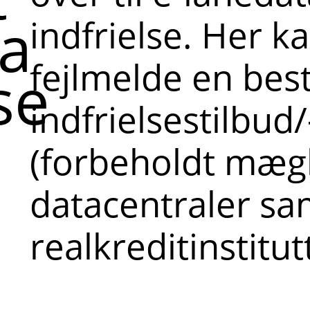
ta
indfrielse. Her k
fejlmelde en besti
se
indfrielsestilbud
(forbeholdt mægl
datacentraler sa
realkreditinstitut