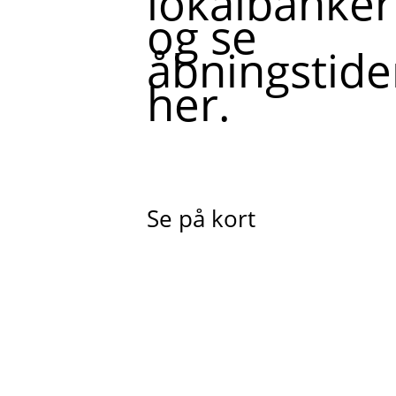
lokalbanker
og se
åbningstide
her.
Se på kort