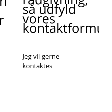
ne,
så udfyld
vores
r
kontaktformula
Jeg vil gerne
kontaktes