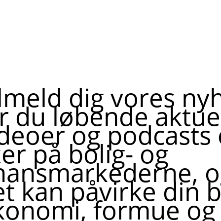
ilmeld dig vores ny
år du løbende aktue
ideoer og podcasts
er på bolig- og
inansmarkederne, 
t kan påvirke din b
konomi, formue og 