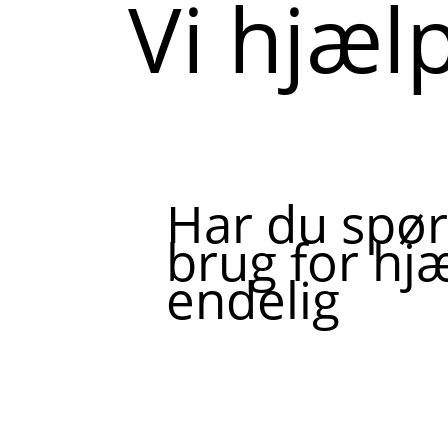
Vi hjæl
Har du spør
brug for hjæ
endelig