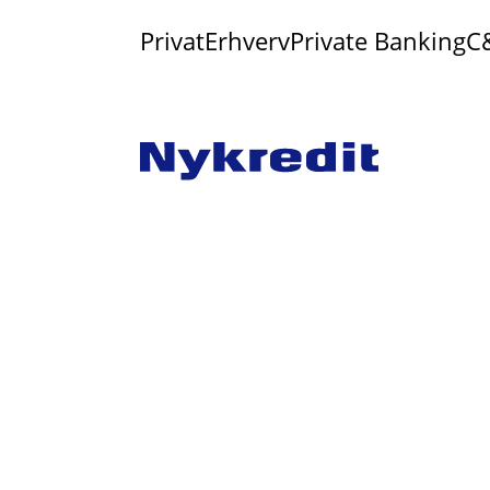
Privat
Erhverv
Private Banking
C