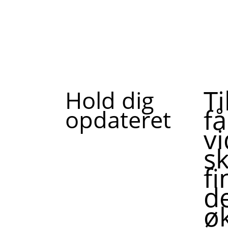
T
Hold dig
f
opdateret
v
sk
f
de
ø