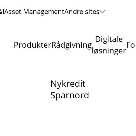
&I
Asset Management
Andre sites
Digitale
Produkter
Rådgivning
Fo
løsninger
Nykredit
Sparnord