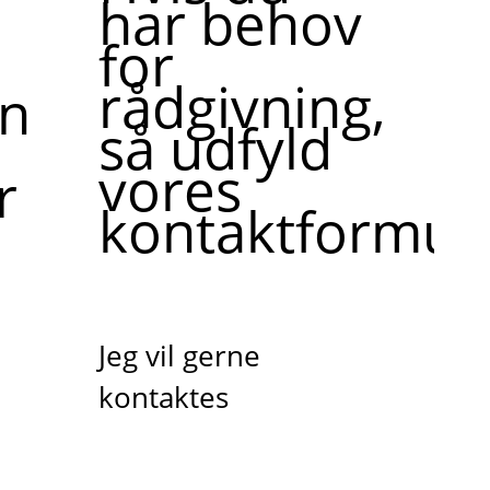
har behov
for
rådgivning,
ne,
så udfyld
vores
r
kontaktformula
Jeg vil gerne
kontaktes