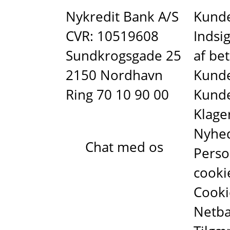
Nykredit Bank A/S
Kunde
CVR: 10519608
Indsig
Sundkrogsgade 25
af bet
2150 Nordhavn
Kunde
Ring 70 10 90 00
Kund
Klager
Nyhe
Chat med os
Perso
cooki
Cooki
Netb