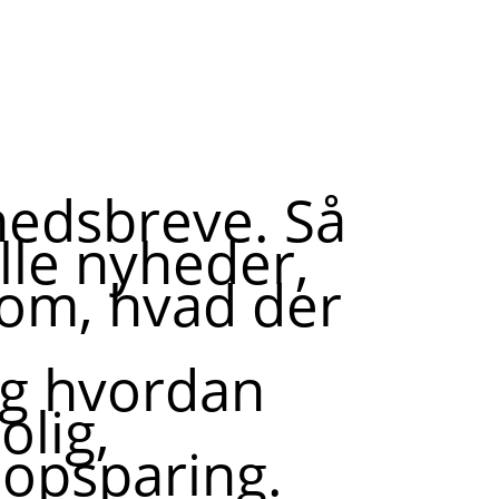
hedsbreve. Så
lle nyheder,
 om, hvad der
og hvordan
olig,
opsparing.