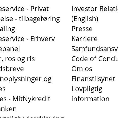
service - Privat
Investor Relat
else - tilbageføring
(English)
aling
Presse
service - Erhverv
Karriere
epanel
Samfundsansv
, ros og ris
Code of Condu
dsbreve
Om os
noplysninger og
Finanstilsynet
es
Lovpligtig
es - MitNykredit
information
anken