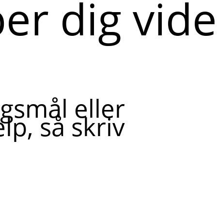
per dig vid
gsmål eller
lp, så skriv