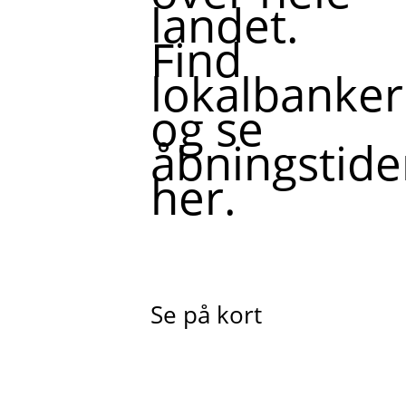
landet.
Find
lokalbanker
og se
åbningstide
her.
Se på kort