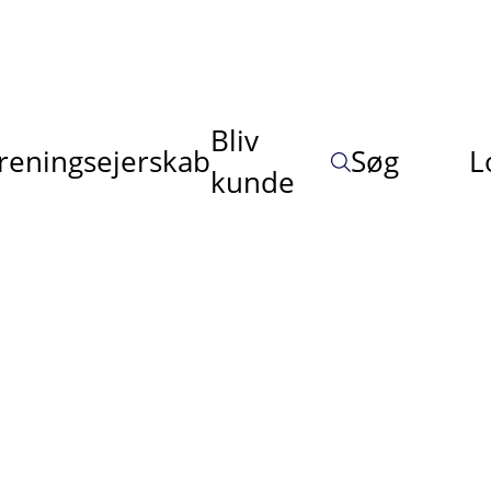
Bliv
reningsejerskab
Søg
L
kunde