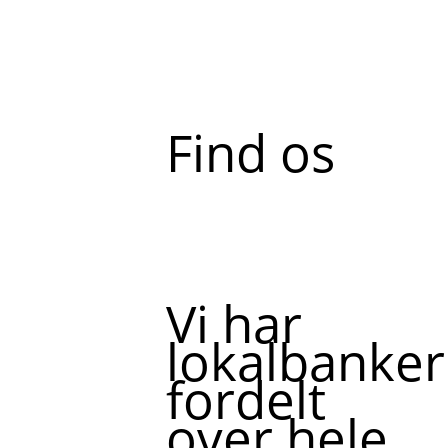
Find os
Vi har
lokalbanker
fordelt
over hele