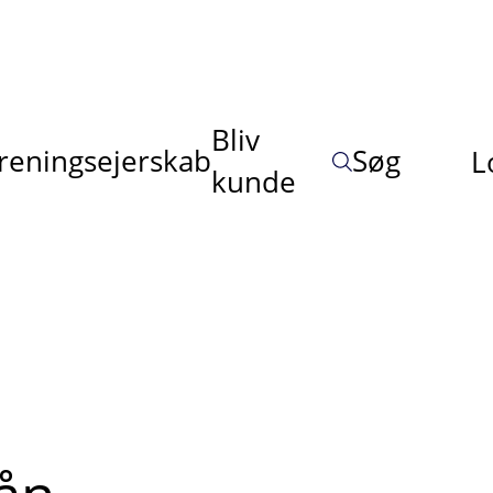
Bliv
reningsejerskab
Søg
L
kunde