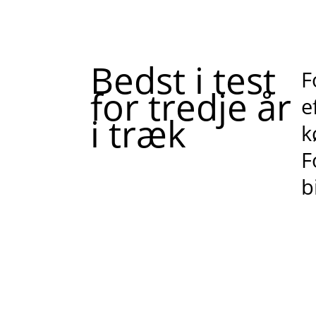
Bedst i test
F
for tredje år
e
i træk
k
F
b