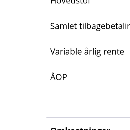
Hovedstol
Samlet tilbagebetali
Variable årlig rente
ÅOP