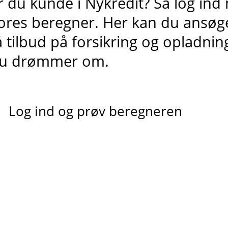
r du kunde i Nykredit? Så log ind
ores beregner. Her kan du ansøge
å tilbud på forsikring og opladning 
u drømmer om.
Log ind og prøv beregneren