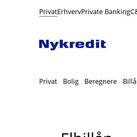
Privat
Erhverv
Private Banking
C
Privat
Bolig
Beregnere
Bill