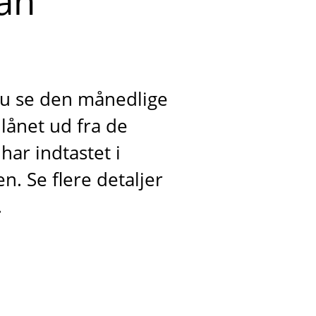
lån
u se den månedlige
lånet ud fra de
har indtastet i
n. Se flere detaljer
.