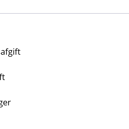
afgift
ft
ger