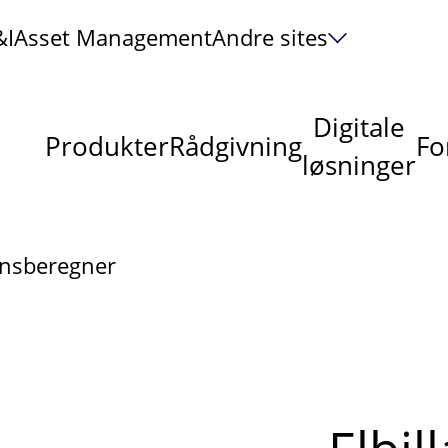
&I
Asset Management
Andre sites
Digitale
Produkter
Rådgivning
Fo
løsninger
ånsberegner