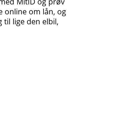
 med MitID og prøv
 online om lån, og
til lige den elbil,