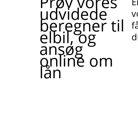
Prøv vores
E
udvidede
v
beregner til
f
elbil, og
d
ansøg
online om
lån