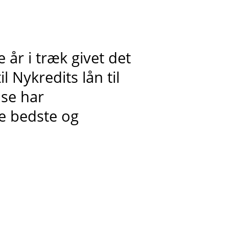
 år i træk givet det
l Nykredits lån til
lse har
e bedste og