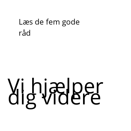
Læs de fem gode
råd
Vi hjælper
dig videre