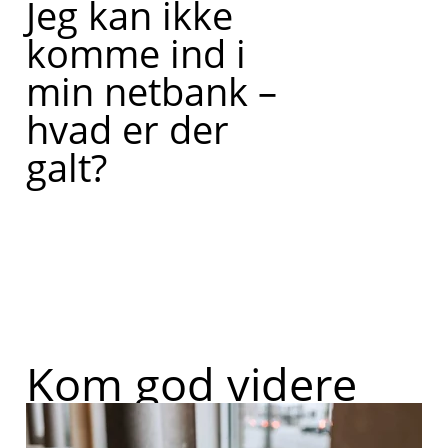
Jeg kan ikke
komme ind i
min netbank –
hvad er der
galt?
Kom god videre