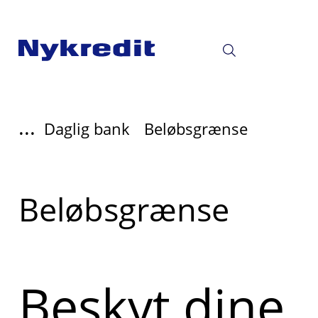
...
Daglig bank
Beløbsgrænse
Læs
Beløbsgrænse
mere
om
Beskyt dine