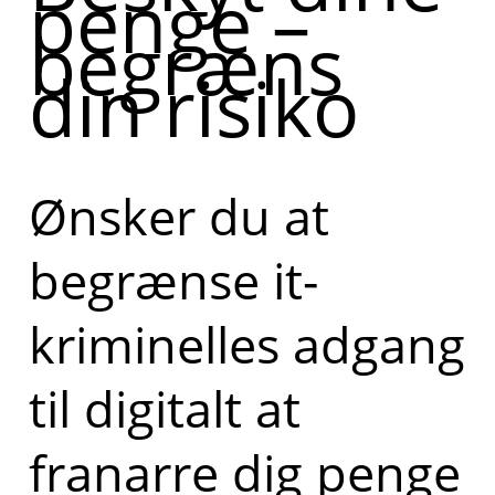
penge –
begræns
din risiko
Ønsker du at
begrænse it-
kriminelles adgang
til digitalt at
franarre dig penge