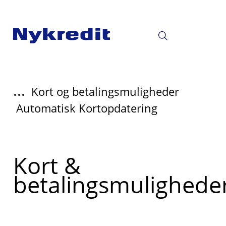
...
Kort og betalingsmuligheder
Automatisk Kortopdatering
Read
Kort &
more
betalingsmulighede
about