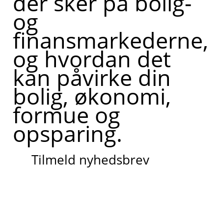
der sker på bolig-
og
finansmarkederne,
og hvordan det
kan påvirke din
bolig, økonomi,
formue og
opsparing.
Tilmeld nyhedsbrev