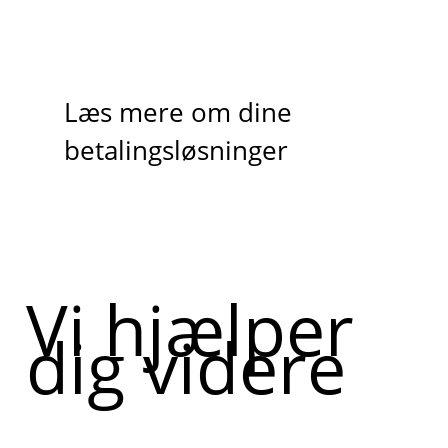
Læs mere om dine
betalingsløsninger
Vi hjælper
dig videre