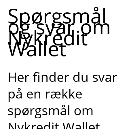
Spørgsmål
og svar om
Nykredit
Wallet
Her finder du svar
på en række
spørgsmål om
Nykredit Wallet,