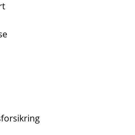
rt
lse
e
forsikring