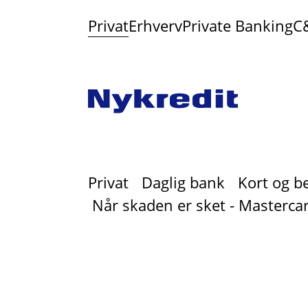
Privat
Erhverv
Private Banking
C
Privat
Daglig bank
Kort og b
Når skaden er sket - Mastercar