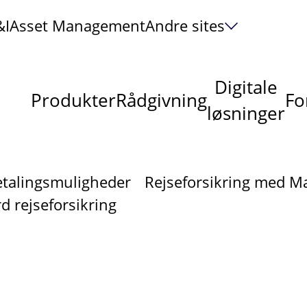
&I
Asset Management
Andre sites
Digitale
Produkter
Rådgivning
Fo
løsninger
etalingsmuligheder
Rejseforsikring med M
d rejseforsikring