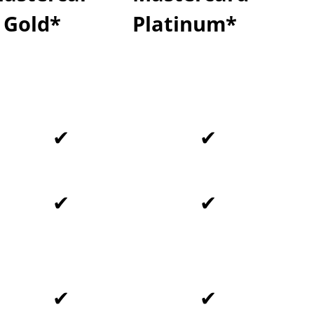
 Gold*
Platinum*
✔
✔
✔
✔
✔
✔