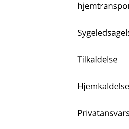
hjemtranspo
Sygeledsage
Tilkaldelse
Hjemkaldels
Privatansvars