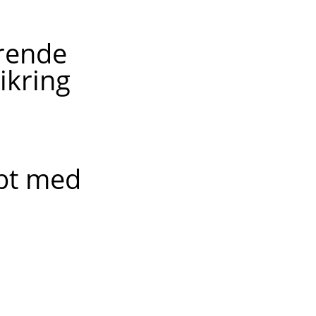
ærende
ikring
bt med