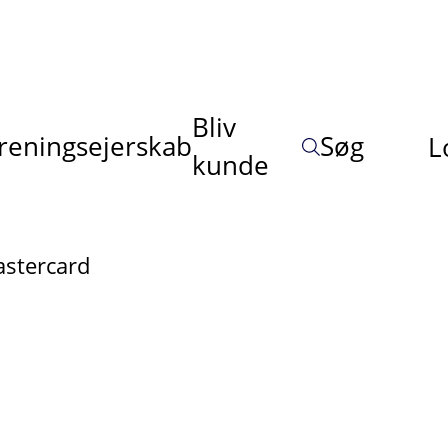
Bliv
reningsejerskab
Søg
L
kunde
astercard