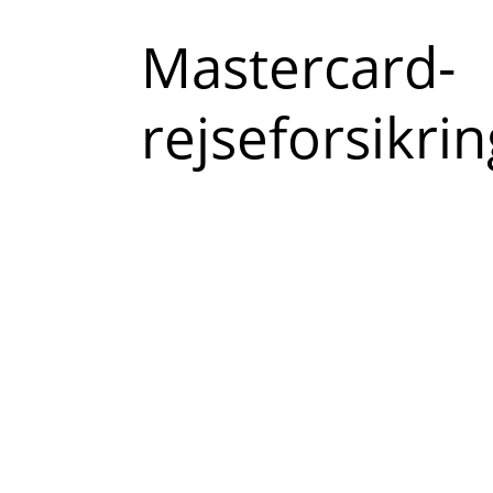
Læs
Mastercard-
mere
rejseforsikrin
om