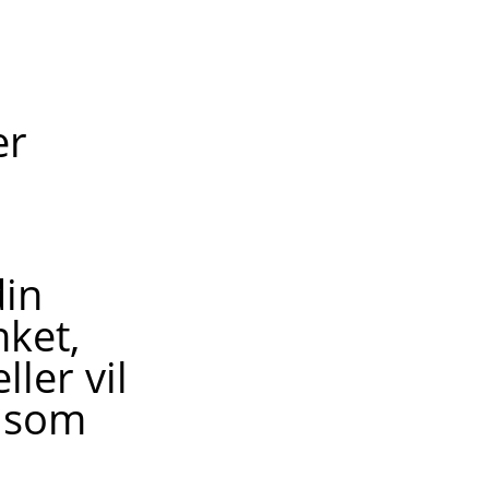
er
din
nket,
ler vil
, som