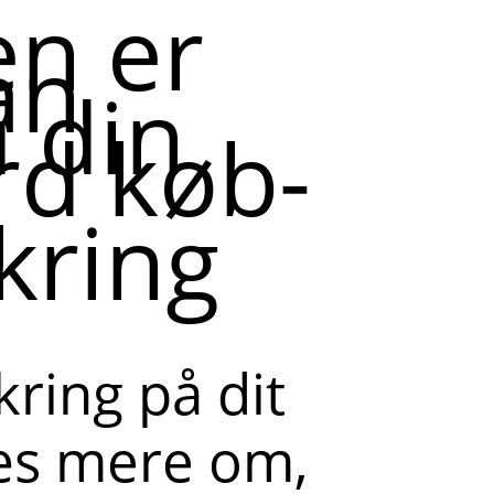
en er
an
 din
rd køb-
kring
kring på dit
læs mere om,