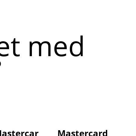
et med
s
astercar
Mastercard