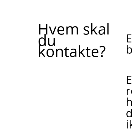
Hvem skal
du
E
kontakte?
b
E
r
h
d
i