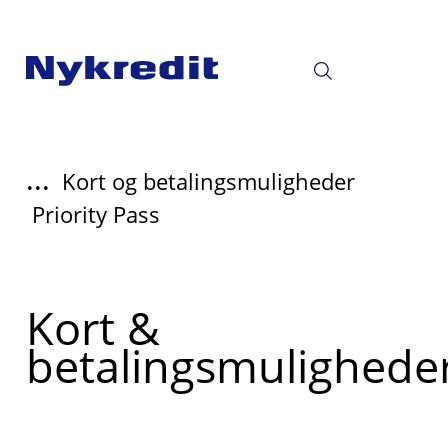
...
Kort og betalingsmuligheder
Priority Pass
Read
Kort &
more
betalingsmulighede
about