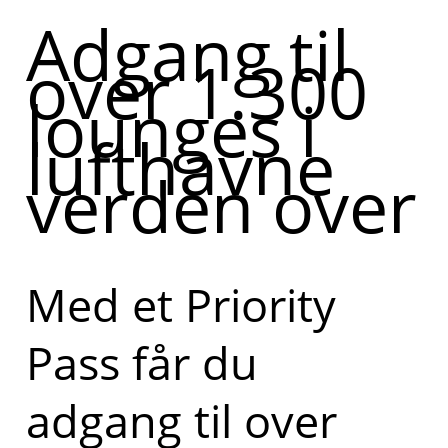
Adgang til
over 1.300
lounges i
lufthavne
verden over
Med et Priority
Pass får du
adgang til over