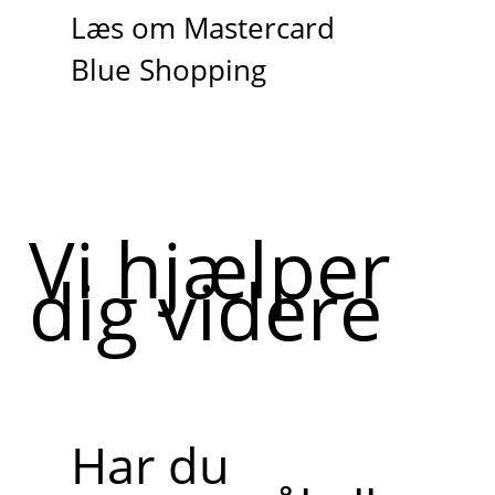
Læs om Mastercard
Blue Shopping
Vi hjælper
dig videre
Har du