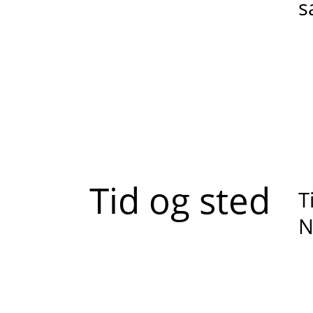
s
Tid og sted
T
N