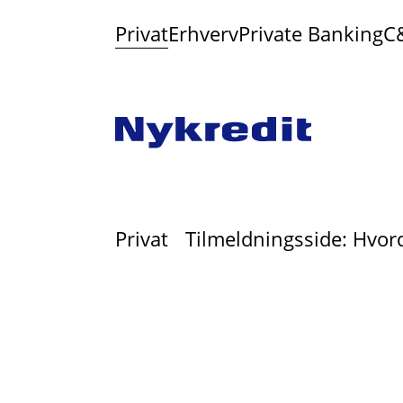
Privat
Erhverv
Private Banking
C
Privat
Tilmeldningsside: Hvor