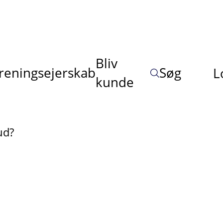
Bliv
reningsejerskab
Søg
L
kunde
ud?