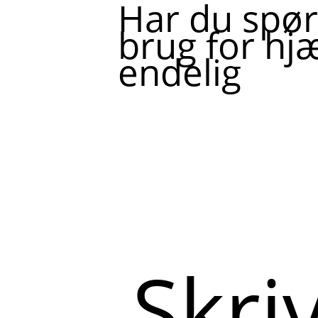
Har du spør
brug for hjæ
endelig
Skriv
her