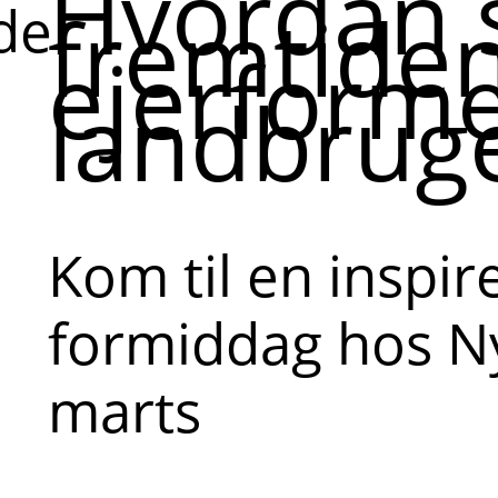
Hvordan 
fremtide
de
ejerforme
landbrug
Kom til en inspi
formiddag hos Ny
marts