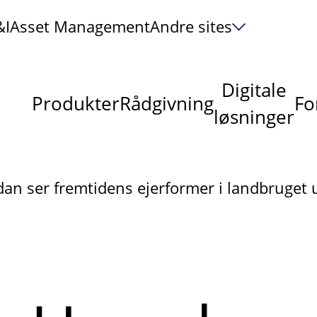
&I
Asset Management
Andre sites
Digitale
Produkter
Rådgivning
Fo
løsninger
dan ser fremtidens ejerformer i landbruget 