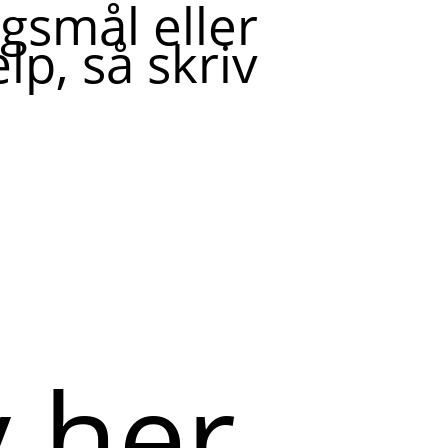
gsmål eller
lp, så skriv