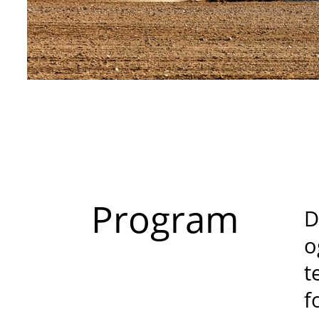
Program
D
o
t
f