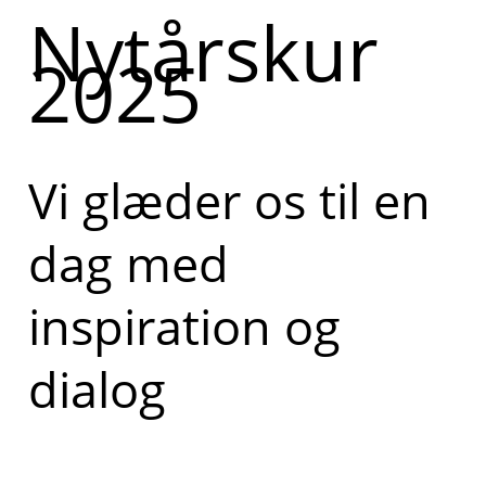
Nytårskur
2025
Vi glæder os til en
dag med
inspiration og
dialog