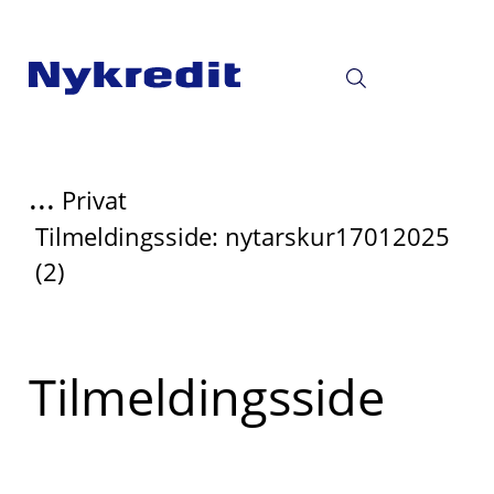
...
Privat
Tilmeldingsside: nytarskur17012025
(2)
Læs
Tilmeldingsside
mere
om