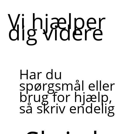
Vi hjælper
dig videre
Har du
spørgsmål eller
brug for hjælp,
så skriv endelig
Skriv