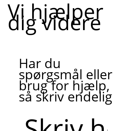
Vi hjælper
dig videre
Har du
spørgsmål eller
brug for hjælp,
så skriv endelig
Skriv
her