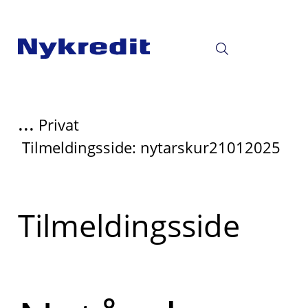
...
Privat
Tilmeldingsside: nytarskur21012025
Læs
Tilmeldingsside
mere
om