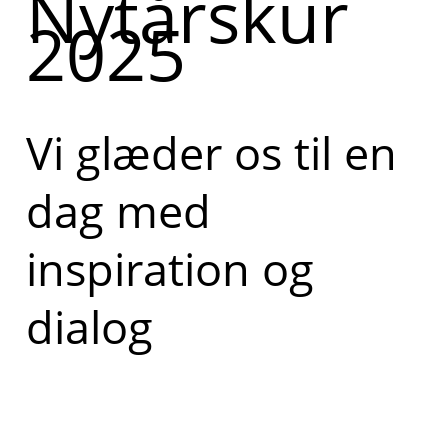
Nytårskur
2025
Vi glæder os til en
dag med
inspiration og
dialog