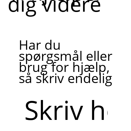
dig videre
Har du
spørgsmål eller
brug for hjælp,
så skriv endelig
Skriv
her