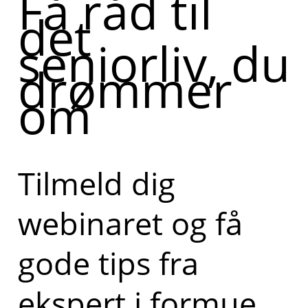
Få råd til
det
seniorliv, du
drømmer
om
Tilmeld dig
webinaret og få
gode tips fra
ekspert i formue