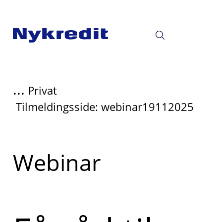
...
Privat
Tilmeldingsside: webinar19112025
Read
Webinar
more
about