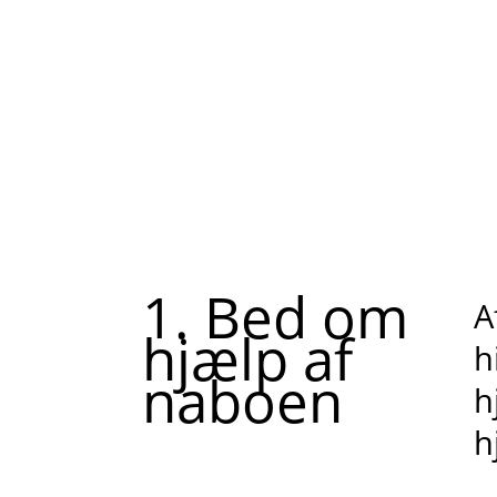
1. Bed om
A
hjælp af
h
naboen
h
h