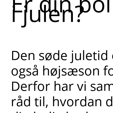
Er din bol
i julen?
Den søde juletid
også højsæson fo
Derfor har vi sam
råd til, hvordan 