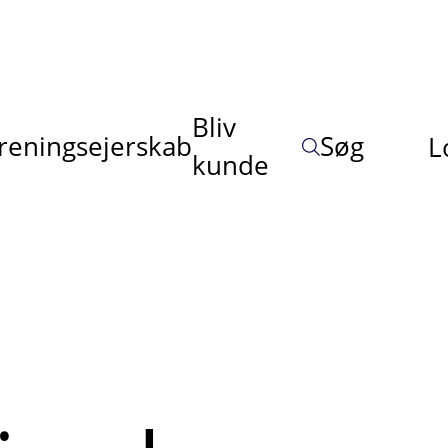
Bliv
reningsejerskab
Søg
L
kunde