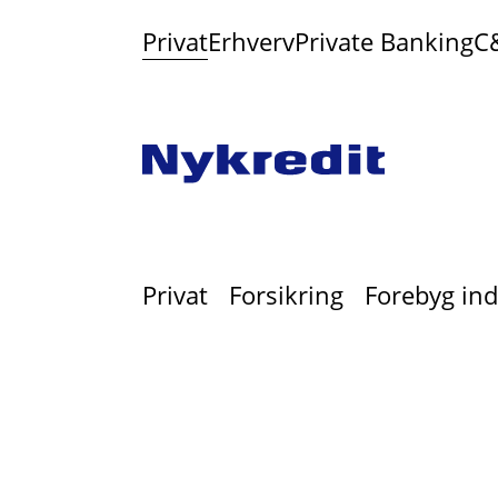
Privat
Erhverv
Private Banking
C
Privat
Forsikring
Forebyg ind