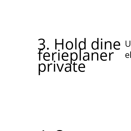
3. Hold dine
U
ferieplaner
e
private