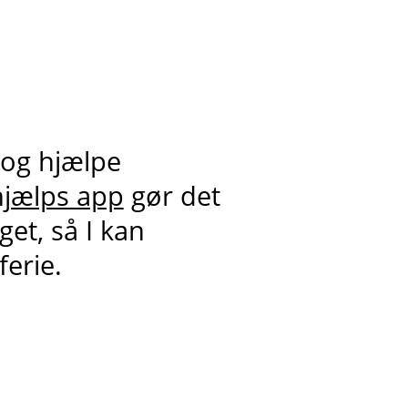
 og hjælpe
jælps app
gør det
et, så I kan
ferie.