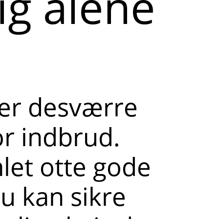
ig alene
 er desværre
r indbrud.
let otte gode
du kan sikre