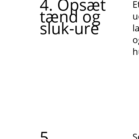
4. Opsæt
E
tænd og
u
sluk-ure
l
o
h
5.
S