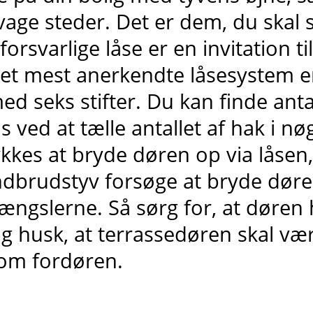
vage steder. Det er dem, du skal s
forsvarlige låse er en invitation t
et mest anerkendte låsesystem er
ed seks stifter. Du kan finde antall
ås ved at tælle antallet af hak i nø
ykkes at bryde døren op via låsen
ndbrudstyv forsøge at bryde døre
ængslerne. Så sørg for, at døren 
g husk, at terrassedøren skal være
om fordøren.