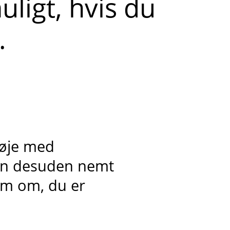
uligt, hvis du
.
 øje med
kan desuden nemt
som om, du er