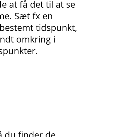
at få det til at se
e. Sæt fx en
t bestemt tidspunkt,
ndt omkring i
dspunkter.
å du finder de