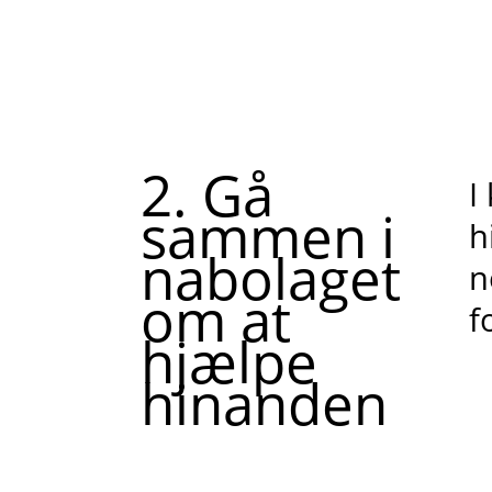
2. Gå
I
sammen i
h
nabolaget
n
om at
f
hjælpe
hinanden