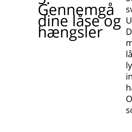
Gennemgå
s
dine låse og
U
hængsler
D
m
l
l
i
h
O
s