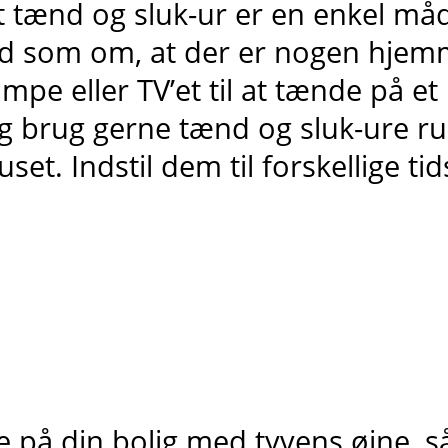
t tænd og sluk-ur er en enkel måde 
d som om, at der er nogen hjemm
ampe eller TV’et til at tænde på e
g brug gerne tænd og sluk-ure ru
uset. Indstil dem til forskellige ti
e på din bolig med tyvens øjne, s