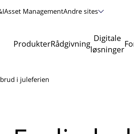
&I
Asset Management
Andre sites
Digitale
Produkter
Rådgivning
Fo
løsninger
brud i juleferien