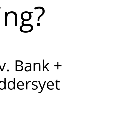
ing?
iv. Bank +
æddersyet