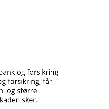
bank og forsikring
 forsikring, får
i og større
skaden sker.