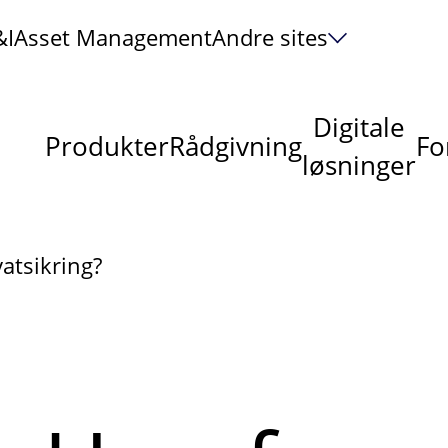
&I
Asset Management
Andre sites
Digitale
Produkter
Rådgivning
Fo
løsninger
vatsikring?