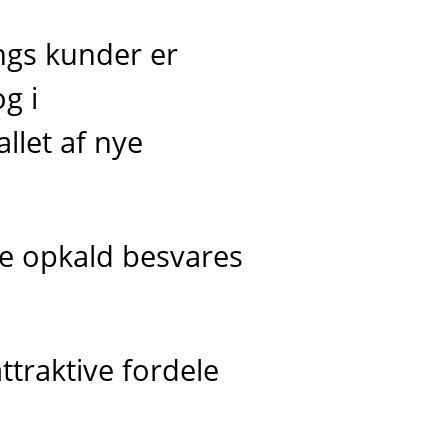
ings kunder er
g i
llet af nye
te opkald besvares
ttraktive fordele