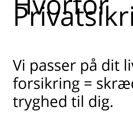
Hvorfor
Privatsikr
Vi passer på dit l
forsikring = skr
tryghed til dig.