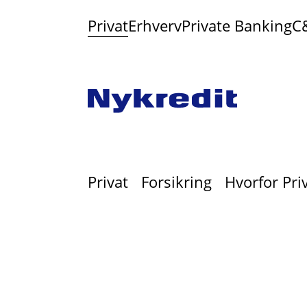
Privat
Erhverv
Private Banking
C
Privat
Forsikring
Hvorfor Pri