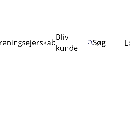
Bliv
reningsejerskab
Søg
L
kunde