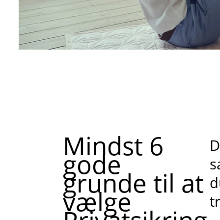
Mindst 6
D
gode
s
grunde til at
d
vælge
t