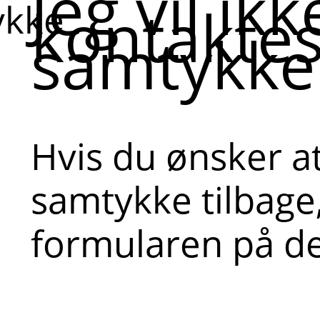
Jeg vil ikk
kontaktes
ykke
samtykke 
Hvis du ønsker at
samtykke tilbage,
formularen på d