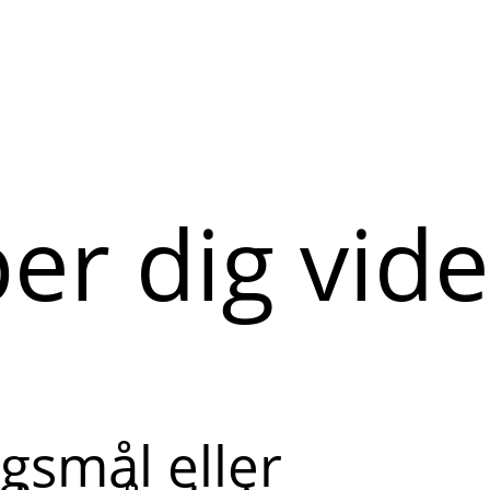
per dig vid
gsmål eller