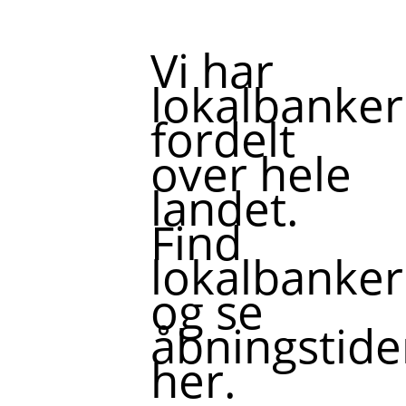
Vi har
lokalbanker
fordelt
over hele
landet.
Find
lokalbanker
og se
åbningstide
her.