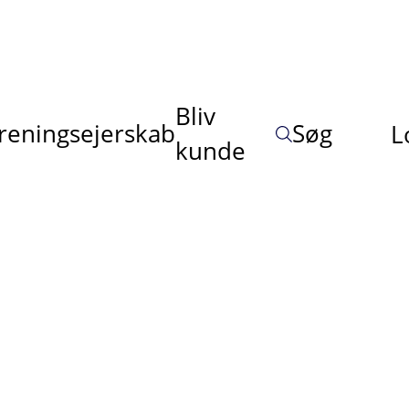
Bliv
reningsejerskab
Søg
L
kunde