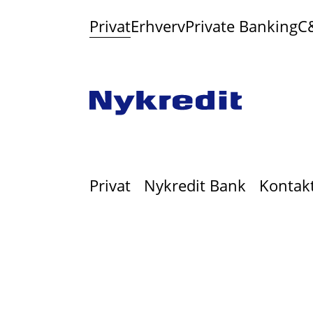
Privat
Erhverv
Private Banking
C
Privat
Nykredit Bank
Kontak