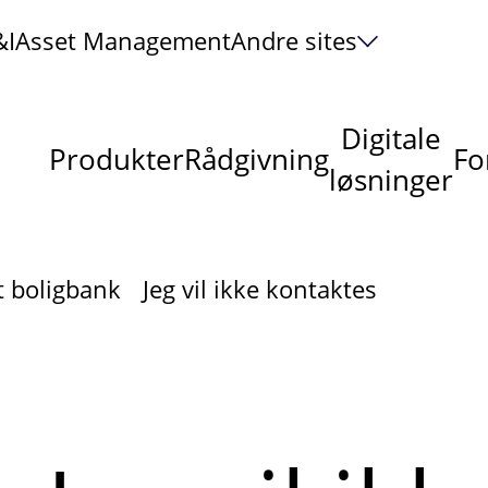
&I
Asset Management
Andre sites
Digitale
Produkter
Rådgivning
Fo
løsninger
t boligbank
Jeg vil ikke kontaktes