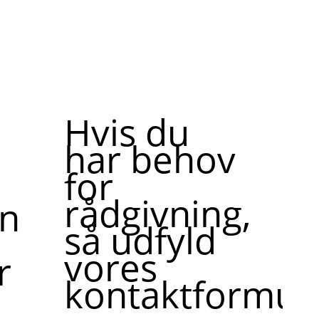
Hvis du
har behov
for
rådgivning,
ne,
så udfyld
vores
r
kontaktformula