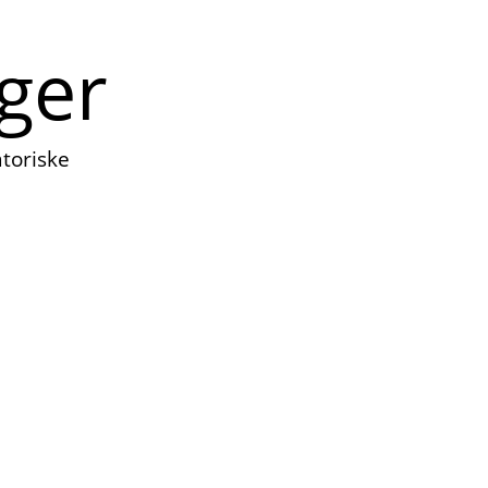
ger
atoriske