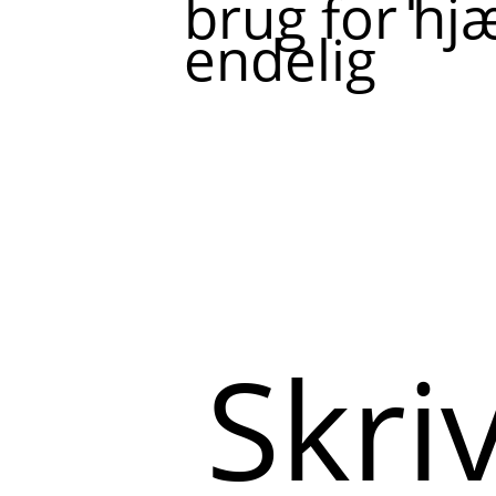
brug for hjæ
endelig
Skriv
her