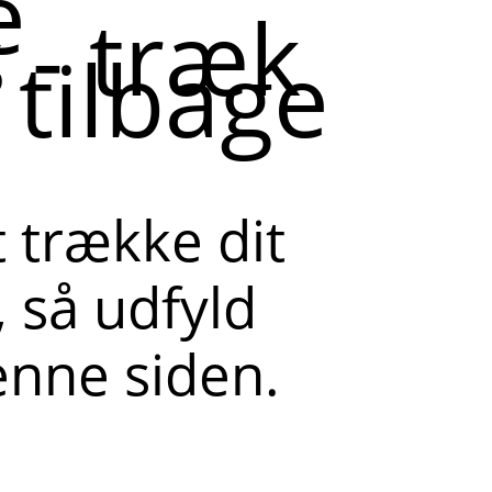
e
 - træk
tilbage
 trække dit
 så udfyld
enne siden.