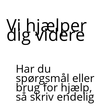
Vi hjælper
dig videre
Har du
spørgsmål eller
brug for hjælp,
så skriv endelig