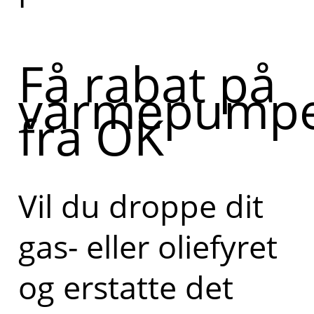
about
Få rabat på
varmepump
fra OK
Vil du droppe dit
gas- eller oliefyret
og erstatte det