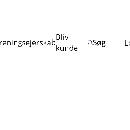
Bliv
reningsejerskab
Søg
L
kunde