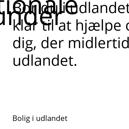
tionale
Bor du i udlandet
under
klar til at hjælpe
dig, der midlertid
udlandet.
Bolig i udlandet