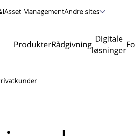
&I
Asset Management
Andre sites
Digitale
Produkter
Rådgivning
Fo
løsninger
Privatkunder