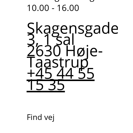
10.00 - 16.00
Skagensgade
3, 1 sal
2630 Høje-
Taastrup
+45 44 55
15 35
Find vej