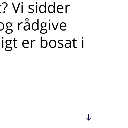
? Vi sidder
 og rådgive
igt er bosat i