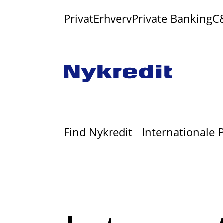
Privat
Erhverv
Private Banking
C
Find Nykredit
Internationale 