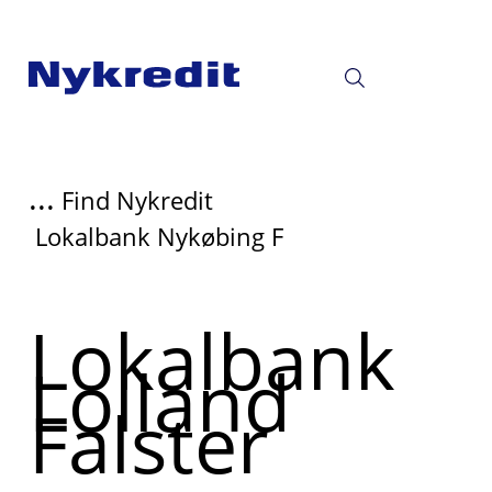
...
Find Nykredit
Lokalbank Nykøbing F
Lokalbank
Lolland
Falster