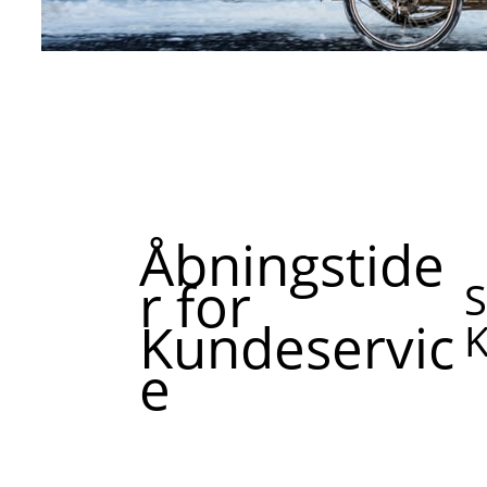
Åbningstide
r for
S
Kundeservic
K
e