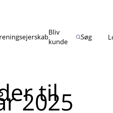
Bliv
reningsejerskab
Søg
L
kunde
er til
tår 2025