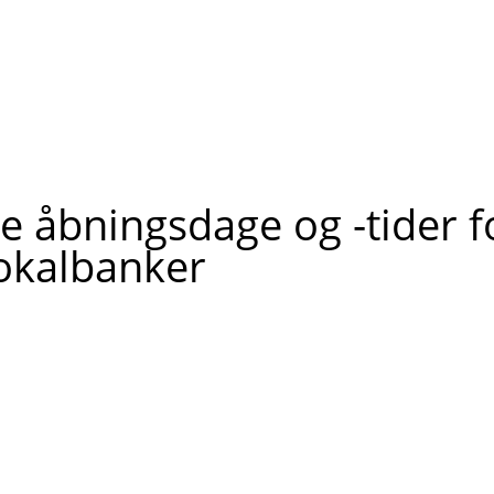
e åbningsdage og -tider f
okalbanker