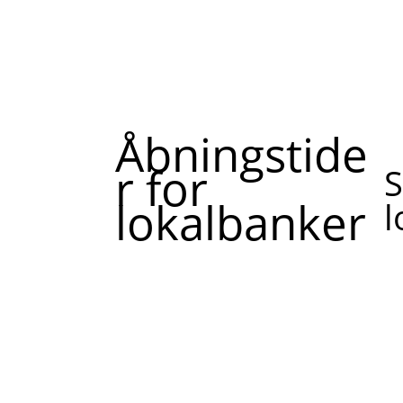
Åbningstide
r for
S
lokalbanker
l