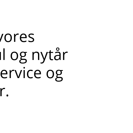
vores
ul og nytår
ervice og
r.