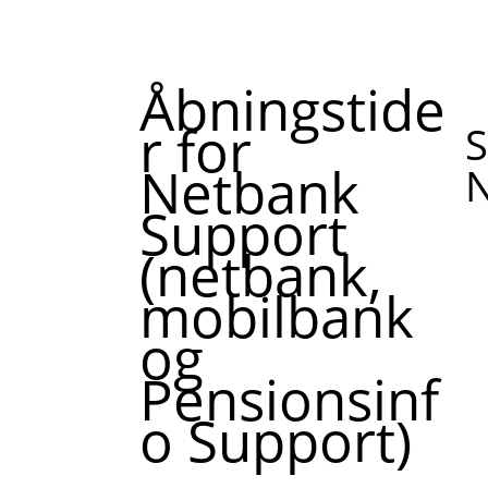
Åbningstide
r for
S
Netbank
N
Support
(netbank,
mobilbank
og
Pensionsinf
o Support)