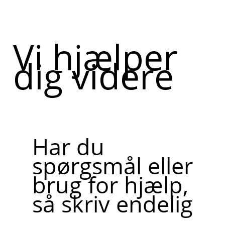
Vi hjælper
dig videre
Har du
spørgsmål eller
brug for hjælp,
så skriv endelig