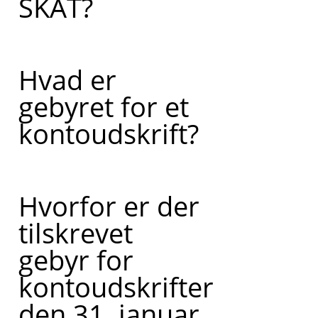
SKAT?
Hvad er
gebyret for et
kontoudskrift?
Hvorfor er der
tilskrevet
gebyr for
kontoudskrifter
den 31. januar