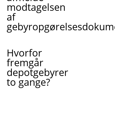
modtagelsen
af
gebyropgørelsesdokum
Hvorfor
fremgår
depotgebyrer
to gange?