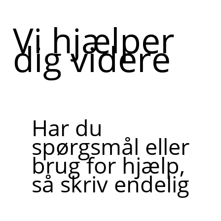
Vi hjælper
dig videre
Har du
spørgsmål eller
brug for hjælp,
så skriv endelig
Skriv