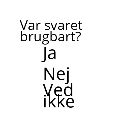
Var svaret
brugbart?
Ja
Nej
Ved
ikke