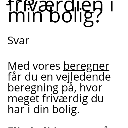
friværdien i
min bolig?
Svar
Med vores
beregner
får du en vejledende
beregning på, hvor
meget friværdig du
har i din bolig.