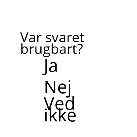
Var svaret
brugbart?
Ja
Nej
Ved
ikke