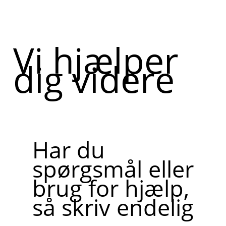
Vi hjælper
dig videre
Har du
spørgsmål eller
brug for hjælp,
så skriv endelig