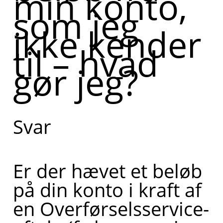
min konto,
som jeg
ikke kender
til – hvad
gør jeg?
Svar
Er der hævet et beløb
på din konto i kraft af
en Overførselsservice-