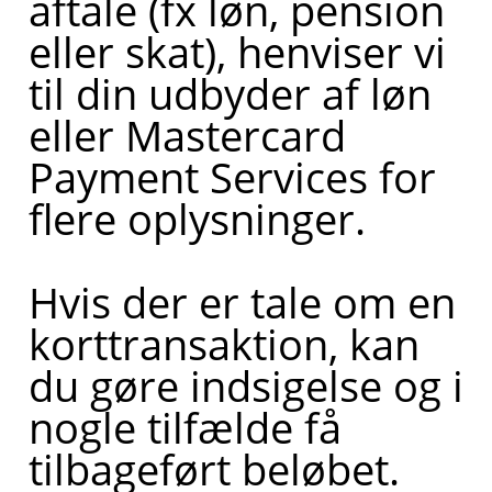
aftale (fx løn, pension
den
eller skat), henviser vi
forbindelse?
til din udbyder af løn
eller Mastercard
Payment Services for
flere oplysninger.
Hvis der er tale om en
korttransaktion, kan
du gøre indsigelse og i
nogle tilfælde få
tilbageført beløbet.