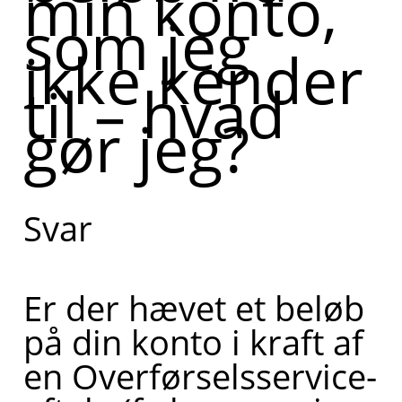
min konto,
som jeg
trukket et
ikke kender
beløb fra
til – hvad
din konto,
gør jeg?
som du ikke
kender til.
Kan du
Svar
fortælle lidt
mere om,
Er der hævet et beløb
hvad du har
på din konto i kraft af
brug for
en Overførselsservice-
hjælp til i