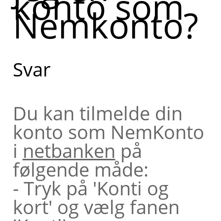
konto som
Nemkonto?
konto som
NemKonto.
Kan du
Svar
fortælle
lidt mere
Du kan tilmelde din
om, hvad
konto som NemKonto
du har
i
netbanken
på
brug for
følgende måde:
hjælp til?
- Tryk på 'Konti og
kort' og vælg fanen