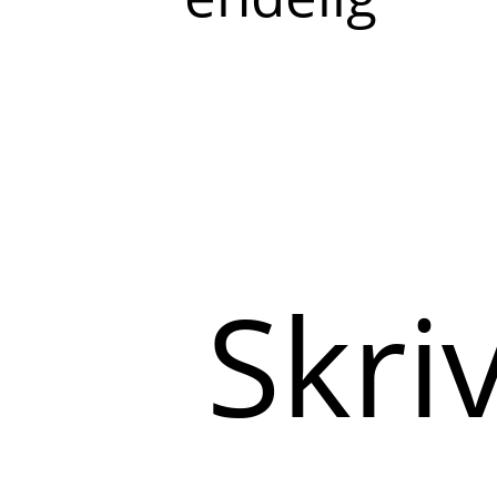
Skriv
her