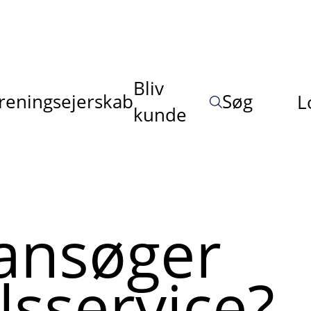
Bliv
reningsejerskab
Søg
L
kunde
ansøger
lsservice?