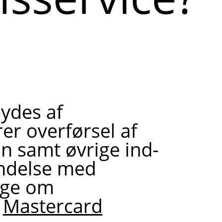
ydes af
er overførsel af
on samt øvrige ind-
indelse med
øge om
:
Mastercard