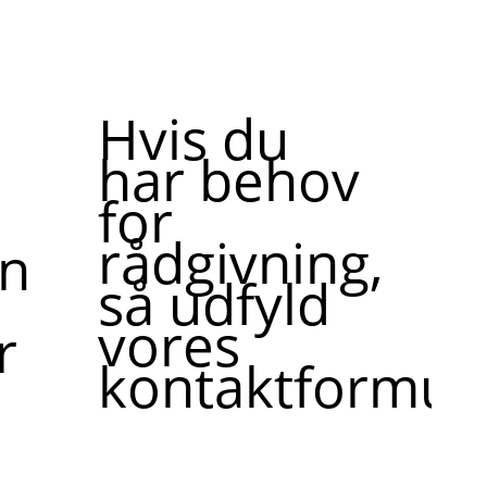
Hvis du
har behov
for
rådgivning,
ne,
så udfyld
vores
r
kontaktformula