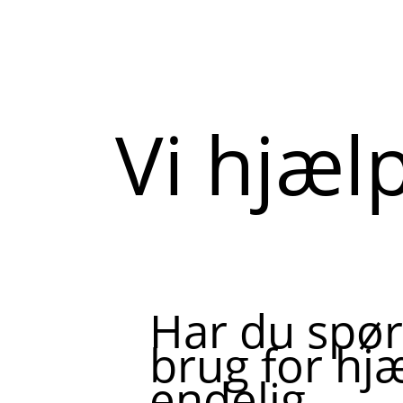
Vi hjæl
Har du spør
brug for hjæ
endelig