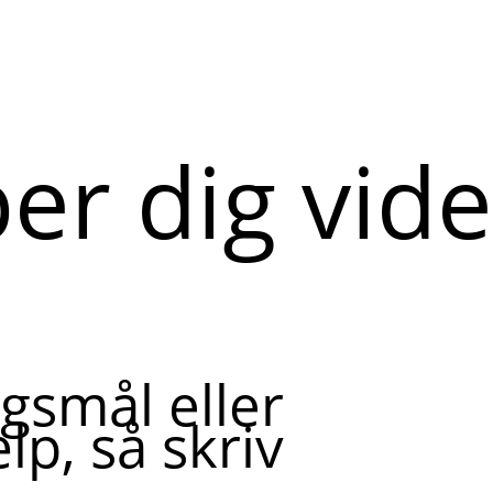
per dig vid
gsmål eller
lp, så skriv