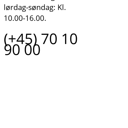
lørdag-søndag: Kl.
10.00-16.00.
(+45) 70 10
90 00
r.