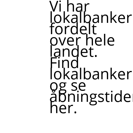
Vi har
lokalbanker
fordelt
over hele
landet.
Find
lokalbanker
og se
åbningstide
her.