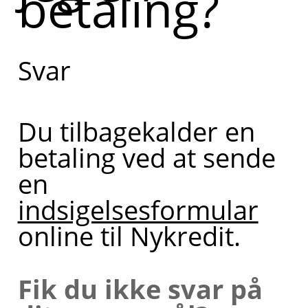
betaling?
tilbagekalder
en betaling.
Svar
Kan du
fortælle lidt
Du tilbagekalder en
mere om,
betaling ved at sende
hvad du har
en
brug for
indsigelsesformular
hjælp til?
online til Nykredit.
Fik du ikke svar på