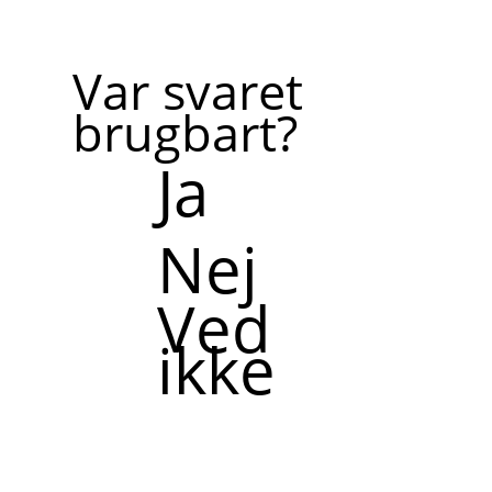
Var svaret
brugbart?
Ja
Nej
Ved
ikke