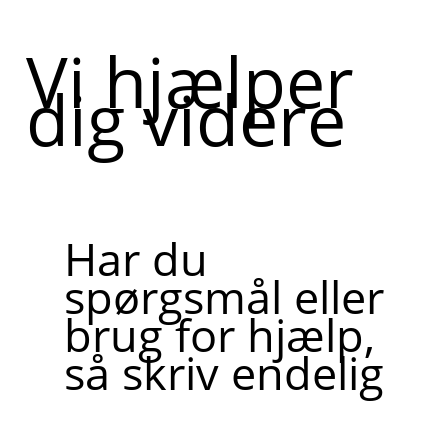
Vi hjælper
dig videre
Har du
spørgsmål eller
brug for hjælp,
så skriv endelig
Skriv