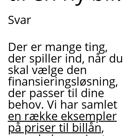
det koster
Svar
at låne til
en ny bil.
Der er mange ting,
Kan du
der spiller ind, når du
fortælle
skal vælge den
lidt mere
finansieringsløsning,
om, hvad
der passer til dine
du har
behov. Vi har samlet
brug for
en række eksempler
hjælp til?
på priser til billån
,