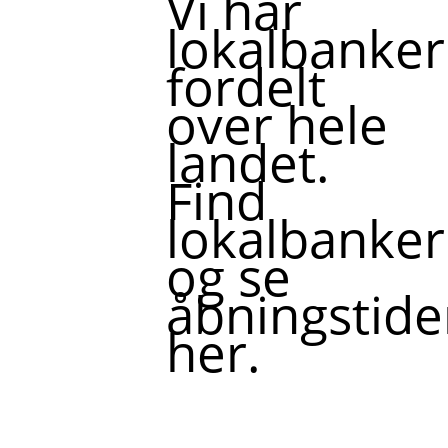
Vi har
lokalbanker
fordelt
over hele
landet.
Find
lokalbanker
og se
åbningstide
her.