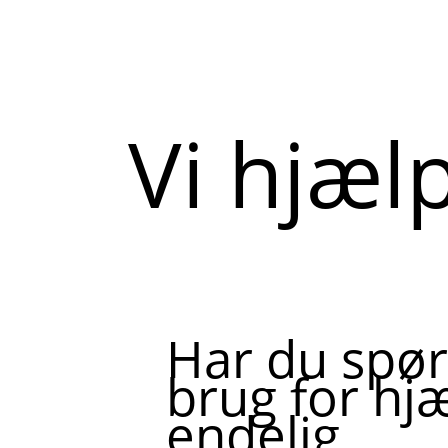
Vi hjæl
Har du spør
brug for hjæ
endelig