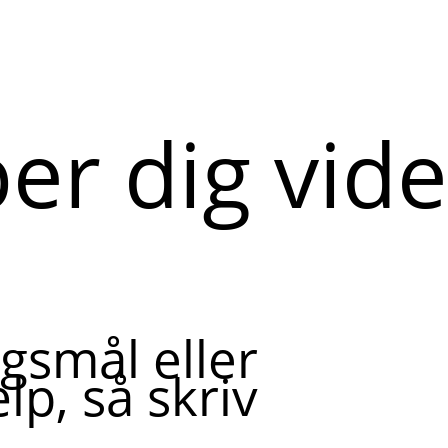
per dig vid
gsmål eller
lp, så skriv