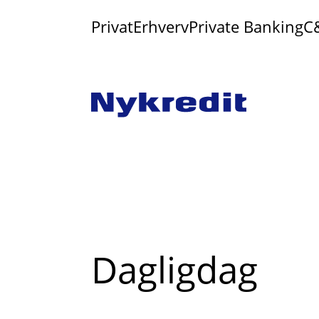
Privat
Erhverv
Private Banking
C
Read
Dagligdag
more