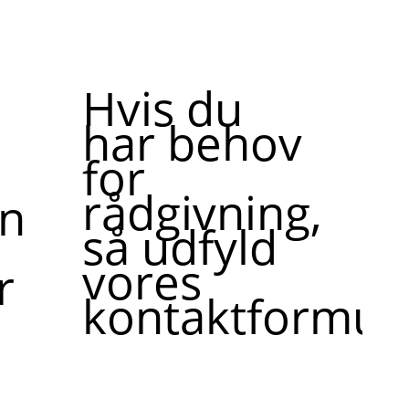
Hvis du
har behov
for
rådgivning,
ne,
så udfyld
vores
r
kontaktformula