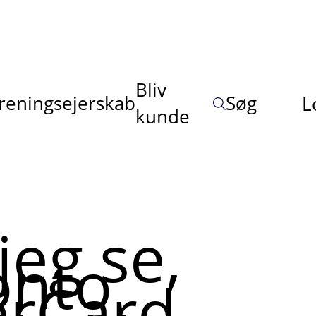
Bliv
reningsejerskab
Søg
L
kunde
jeg se,
onto
erCard