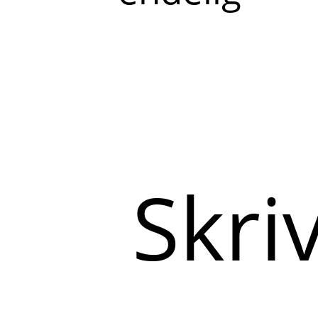
Skriv
her