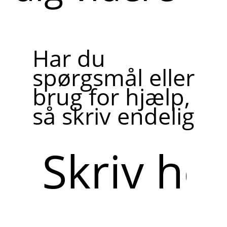
Har du
spørgsmål eller
brug for hjælp,
så skriv endelig
Skriv
her