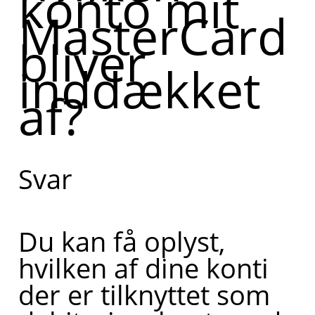
konto mit
MasterCard
hvor du
bliver
kan se
inddækket
hvilken
af?
konto dit
Mastercard
bliver
Svar
inddækket
af. Kan du
Du kan få oplyst,
fortælle
hvilken af dine konti
lidt mere
der er tilknyttet som
om, hvad