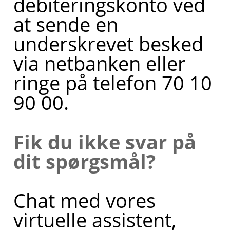
debiteringskonto ved
du har
at sende en
brug for
underskrevet besked
hjælp til?
via netbanken eller
ringe på telefon 70 10
90 00.
Fik du ikke svar på
dit spørgsmål?
Chat med vores
virtuelle assistent,