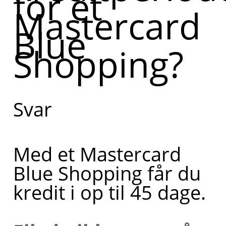
for et
Mastercard
Mastercard
Blue
Blue Shopping.
Shopping?
Kan du
uddybe, hvad
du har brug
Svar
for hjælp til?
Med et Mastercard
Blue Shopping får du
kredit i op til 45 dage.