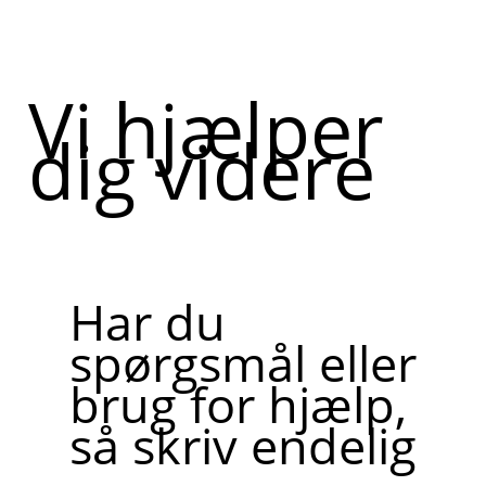
Vi hjælper
dig videre
Har du
spørgsmål eller
brug for hjælp,
så skriv endelig