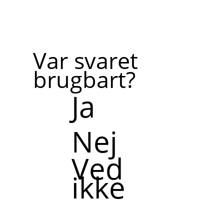
Var svaret
brugbart?
Ja
Nej
Ved
ikke