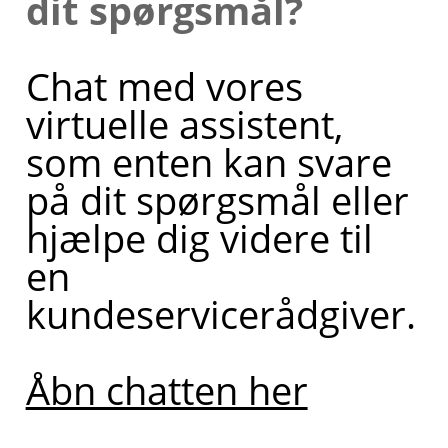
dit spørgsmål?
også
sætte dig
Chat med vores
i kontakt
virtuelle assistent,
med en
som enten kan svare
af mine
på dit spørgsmål eller
kollegaer,
hjælpe dig videre til
så du kan
en
blive
kundeservicerådgiver.
ringet op.
Åbn chatten her
Bliv