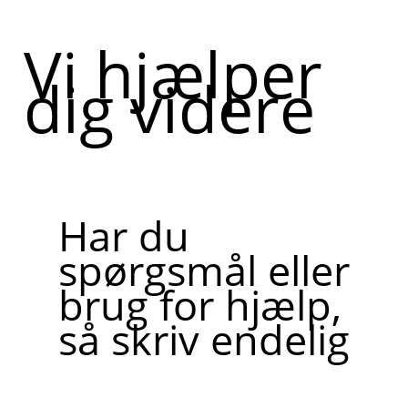
Vi hjælper
dig videre
Har du
spørgsmål eller
brug for hjælp,
så skriv endelig
Skriv