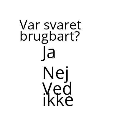
ringet
op af
en
Var svaret
kollega
brugbart?
Ja
Nej
Ved
ikke