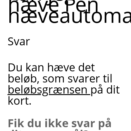
hæve i en
hæveautoma
hæveautomat.
Kan du
uddybe, hvad
Svar
du har brug
for hjælp til i
den
Du kan hæve det
forbindelse?
beløb, som svarer til
beløbsgrænsen
på dit
kort.
Hvis du
ønsker,
Fik du ikke svar på
kan jeg