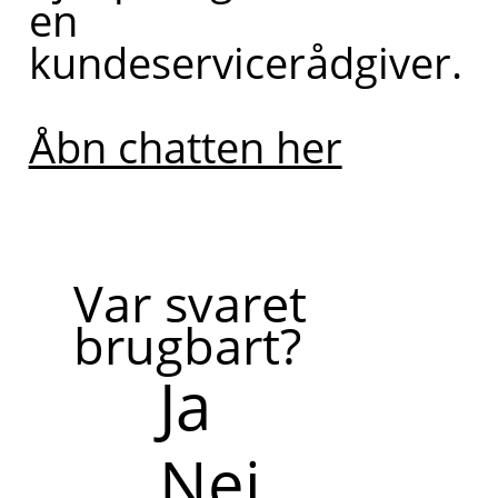
en
kundeservicerådgiver.
Bliv
ringet
op af
Åbn chatten her
en
kollega
Var svaret
brugbart?
Ja
Nej