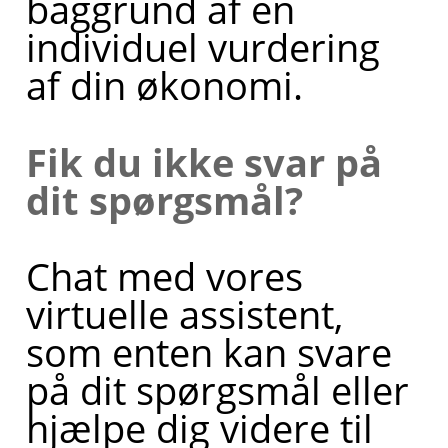
baggrund af en
ønsker,
individuel vurdering
kan jeg
af din økonomi.
også
sætte dig
Fik du ikke svar på
i kontakt
dit spørgsmål?
med en
af mine
Chat med vores
kollegaer,
virtuelle assistent,
så du kan
som enten kan svare
blive
på dit spørgsmål eller
ringet op.
hjælpe dig videre til