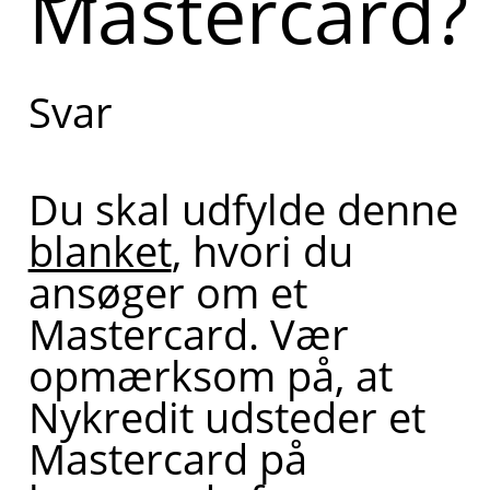
Mastercard?
bestiller et
Mastercard.
Svar
Kan du
fortælle lidt
mere om,
Du skal udfylde denne
hvad du
blanket
, hvori du
har brug
ansøger om et
for hjælp
Mastercard. Vær
til?
opmærksom på, at
Nykredit udsteder et
Mastercard på
Hvis du