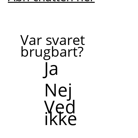
Var svaret
brugbart?
Ja
Nej
Ved
ikke