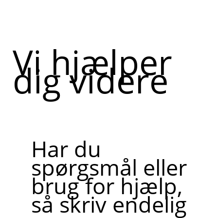
Vi hjælper
dig videre
Har du
spørgsmål eller
brug for hjælp,
så skriv endelig