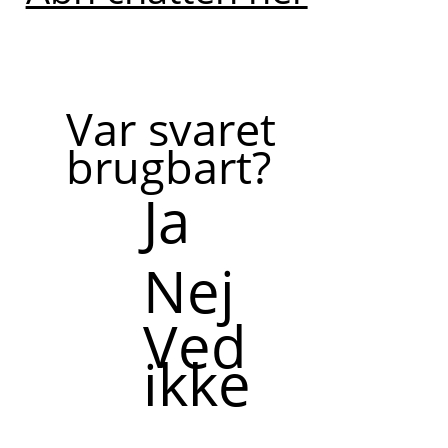
Var svaret
brugbart?
Ja
Nej
Ved
ikke