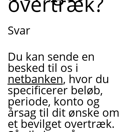
overtræk?
får et
bevilget
Svar
overtræk.
Kan du
Du kan sende en
fortælle lidt
besked til os i
mere om,
netbanken
, hvor du
hvad du har
specificerer beløb,
brug for
periode, konto og
hjælp til i
årsag til dit ønske om
den
et bevilget overtræk.
forbindelse?