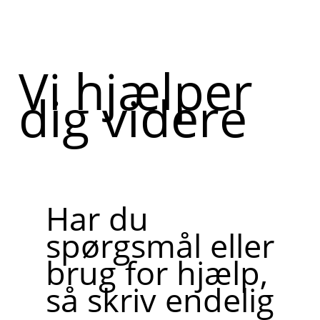
Vi hjælper
dig videre
Har du
spørgsmål eller
brug for hjælp,
så skriv endelig