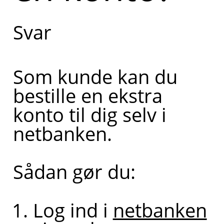
om,
Svar
hvordan
du
Som kunde kan du
opretter
bestille en ekstra
en konto.
konto til dig selv i
Kan du
netbanken.
fortælle
lidt mere
Sådan gør du:
om, hvad
du har
Log ind i
netbanken
brug for