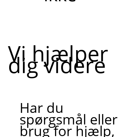
Vi hjælper
dig videre
Har du
spørgsmål eller
brug for hjælp,