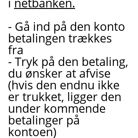
i
netbanken.
også
sætte dig
- Gå ind på den konto
i kontakt
betalingen trækkes
med en
fra
af mine
- Tryk på den betaling,
kollegaer,
du ønsker at afvise
så du kan
(hvis den endnu ikke
blive
er trukket, ligger den
ringet op.
under kommende
betalinger på
kontoen)
Bliv