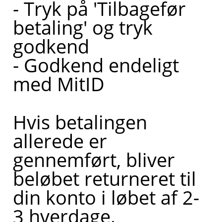
ringet
- Tryk på 'Tilbagefør
op af
betaling' og tryk
en
godkend
kollega
- Godkend endeligt
med MitID
Hvis betalingen
allerede er
gennemført, bliver
beløbet returneret til
din konto i løbet af 2-
3 hverdage.