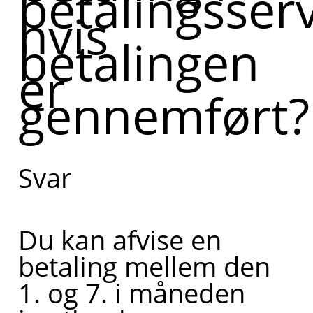
betalingsserv
hvis
hvis betalingen
betalingen
er gennemført.
er
Kan du uddybe,
gennemført?
hvad du har
brug for hjælp
til i den
Svar
forbindelse?
Du kan afvise en
Hvis du
betaling mellem den
ønsker,
1. og 7. i måneden
kan jeg