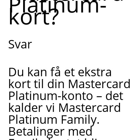
Platinum-
kort?
vide, om
du kan få
et ekstra
Svar
Mastercard
Platinum-
Du kan få et ekstra
kort. Kan
kort til din Mastercard
du fortælle
Platinum-konto – det
lidt mere
kalder vi Mastercard
om, hvad
Platinum Family.
du har
Betalinger med
brug for