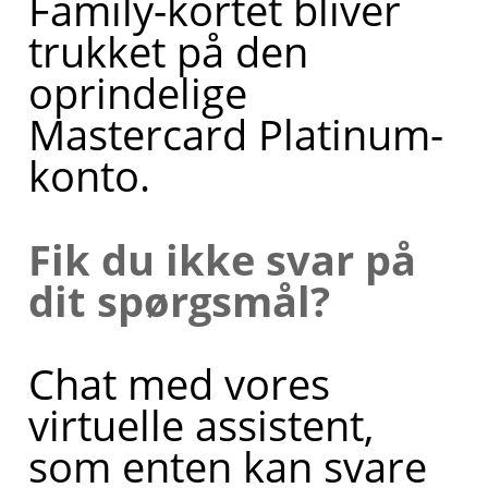
Family-kortet bliver
hjælp til?
trukket på den
oprindelige
Mastercard Platinum-
konto.
Fik du ikke svar på
dit spørgsmål?
Chat med vores
virtuelle assistent,
som enten kan svare